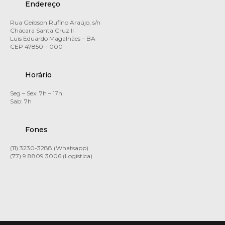
Endereço
Rua Geibson Rufino Araújo, s/n
Chácara Santa Cruz II
Luís Eduardo Magalhães – BA
CEP 47850 – 000
Horário
Seg – Sex: 7h – 17h
Sab: 7h
Fones
(11) 3230-3288 (Whatsapp)
(77) 9 8809 3006 (Logística)