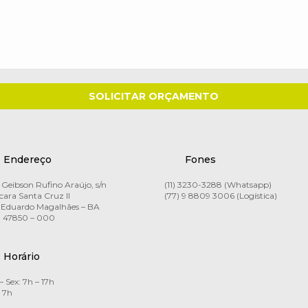
Endereço
Fones
Geibson Rufino Araújo, s/n
(11) 3230-3288 (Whatsapp)
ara Santa Cruz II
(77) 9 8809 3006 (Logística)
 Eduardo Magalhães – BA
 47850 – 000
Horário
– Sex: 7h – 17h
 7h