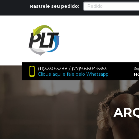
Rastreie seu pedido:
(11)3230-3288 / (77)9.8804-5353
Se
Clique aqui e fale pelo Whatsapp
H
ARQ