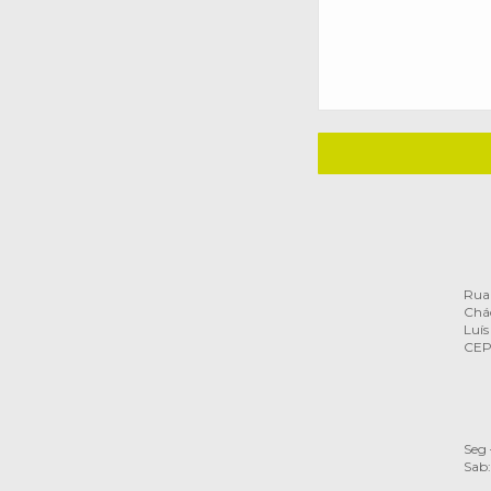
Rua 
Chác
Luís
CEP
Seg 
Sab: