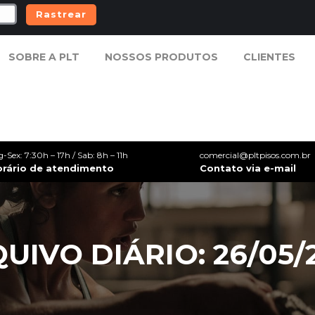
Rastrear
SOBRE A PLT
NOSSOS PRODUTOS
CLIENTES
SOBRE A PLT
NOSSOS PRODUTOS
CLIENTES
g-Sex: 7:30h – 17h / Sab: 8h – 11h
comercial@pltpisos.com.br
orário de atendimento
Contato via e-mail
UIVO DIÁRIO: 26/05/