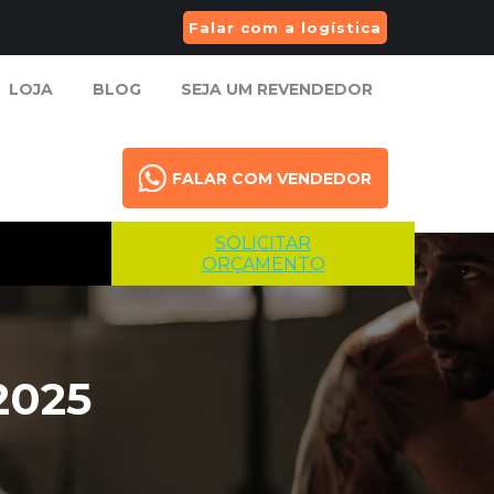
Falar com a logística
LOJA
BLOG
SEJA UM REVENDEDOR
LOJA
BLOG
SEJA UM REVENDEDOR
FALAR COM VENDEDOR
FALAR COM VENDEDOR
SOLICITAR
ORÇAMENTO
2025