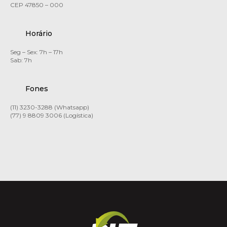
CEP 47850 – 000
Horário
Seg – Sex: 7h – 17h
Sab: 7h
Fones
(11) 3230-3288 (Whatsapp)
(77) 9 8809 3006 (Logística)