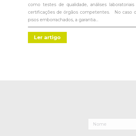
como testes de qualidade, análises laboratoriais
certificações de órgãos competentes. No caso 
pisos emborrachados, a garantia…
Ler artigo