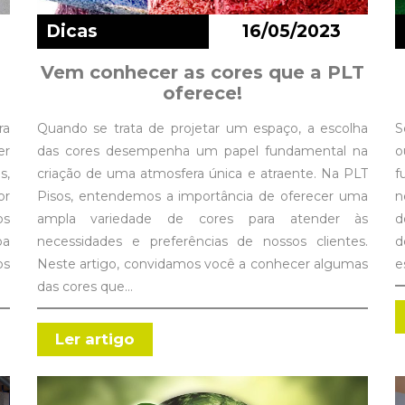
Dicas
16/05/2023
Vem conhecer as cores que a PLT
oferece!
Quando se trata de projetar um espaço, a escolha
ra
S
das cores desempenha um papel fundamental na
er
o
criação de uma atmosfera única e atraente. Na PLT
s,
f
Pisos, entendemos a importância de oferecer uma
or
n
ampla variedade de cores para atender às
os
d
necessidades e preferências de nossos clientes.
oa
d
Neste artigo, convidamos você a conhecer algumas
os
e
das cores que…
Ler artigo