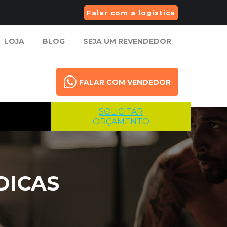
Falar com a logística
LOJA
BLOG
SEJA UM REVENDEDOR
LOJA
BLOG
SEJA UM REVENDEDOR
FALAR COM VENDEDOR
FALAR COM VENDEDOR
SOLICITAR
ORÇAMENTO
DICAS