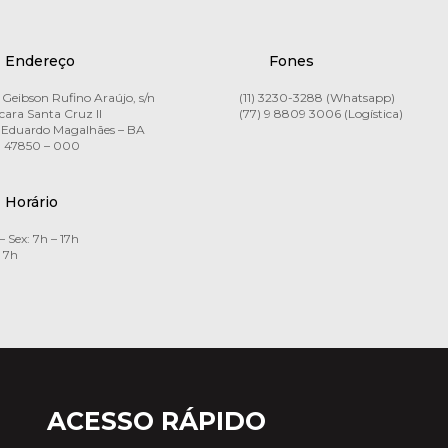
Endereço
Fones
Geibson Rufino Araújo, s/n
(11) 3230-3288 (Whatsapp)
ara Santa Cruz II
(77) 9 8809 3006 (Logística)
 Eduardo Magalhães – BA
 47850 – 000
Horário
– Sex: 7h – 17h
 7h
ACESSO RÁPIDO