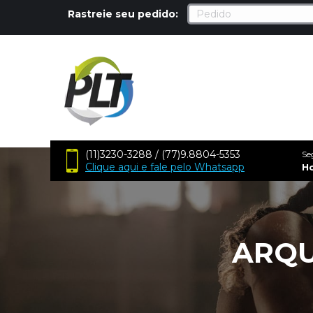
Rastreie seu pedido:
(11)3230-3288 / (77)9.8804-5353
Se
Clique aqui e fale pelo Whatsapp
H
ARQU