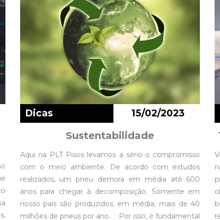
Dicas
15/02/2023
a
Sustentabilidade
Aqui na PLT Pisos levamos a sério o compromisso
V
no
com o meio ambiente. De acordo com estudos
n
ue
realizados, um pneu demora em média até 600
p
to
anos para chegar à decomposição. Somente em
o
sa
nosso país são produzidos, em média, mais de 40
b
s,
milhões de pneus por ano. Por isso, é fundamental
r