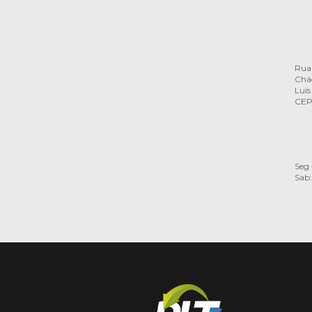
Rua 
Chác
Luís
CEP
Seg 
Sab: