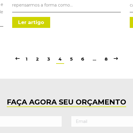
 e
repensarmos a forma como…
c
de
Ler artigo
1
2
3
4
5
6
…
8
FAÇA AGORA SEU ORÇAMENTO