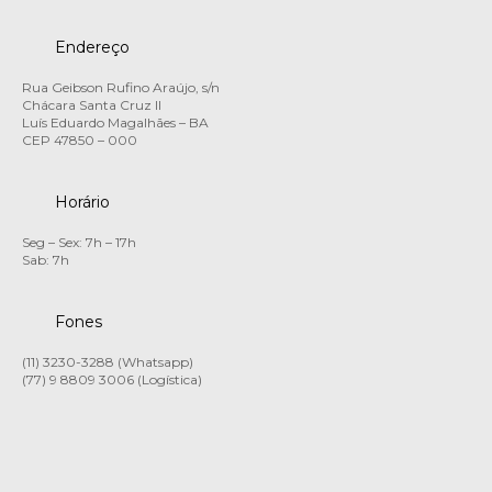
Endereço
Rua Geibson Rufino Araújo, s/n
Chácara Santa Cruz II
Luís Eduardo Magalhães – BA
CEP 47850 – 000
Horário
Seg – Sex: 7h – 17h
Sab: 7h
Fones
(11) 3230-3288 (Whatsapp)
(77) 9 8809 3006 (Logística)