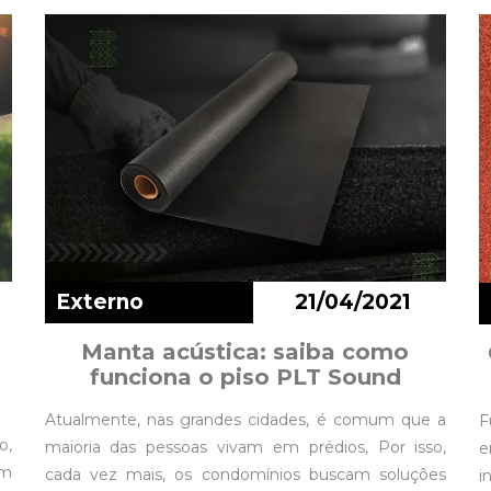
Externo
21/04/2021
Manta acústica: saiba como
funciona o piso PLT Sound
Atualmente, nas grandes cidades, é comum que a
F
o,
maioria das pessoas vivam em prédios, Por isso,
e
am
cada vez mais, os condomínios buscam soluções
i