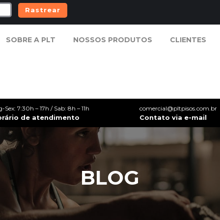
Rastrear
SOBRE A PLT
NOSSOS PRODUTOS
CLIENTES
SOBRE A PLT
NOSSOS PRODUTOS
CLIENTES
g-Sex: 7:30h – 17h / Sab: 8h – 11h
comercial@pltpisos.com.br
orário de atendimento
Contato via e-mail
BLOG