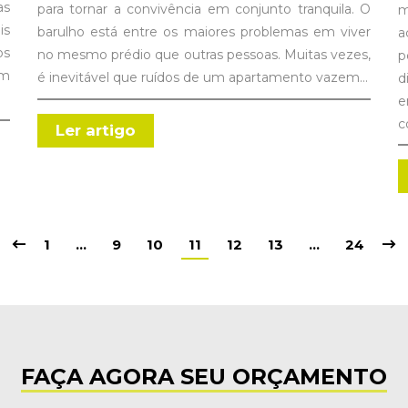
as
para tornar a convivência em conjunto tranquila. O
m
is
barulho está entre os maiores problemas em viver
a
os
no mesmo prédio que outras pessoas. Muitas vezes,
p
Em
é inevitável que ruídos de um apartamento vazem…
d
e
c
Ler artigo
1
…
9
10
11
12
13
…
24
FAÇA AGORA SEU ORÇAMENTO