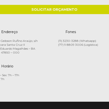
Endereço
Fones
Geibson Rufino Araújo, s/n
(11) 3230-3288 (Whatsapp)
ara Santa Cruz II
(77) 9 8809 3006 (Logística)
 Eduardo Magalhães – BA
 47850 – 000
Horário
– Sex: 7h – 17h
 7h