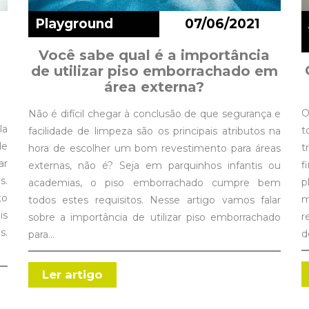
Playground
07/06/2021
Você sabe qual é a importância
de utilizar piso emborrachado em
área externa?
O
Não é difícil chegar à conclusão de que segurança e
la
t
facilidade de limpeza são os principais atributos na
de
t
hora de escolher um bom revestimento para áreas
ar
f
externas, não é? Seja em parquinhos infantis ou
s.
p
academias, o piso emborrachado cumpre bem
to
m
todos estes requisitos. Nesse artigo vamos falar
is
r
sobre a importância de utilizar piso emborrachado
s.
d
para…
Ler artigo