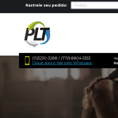
Rastreie seu pedido:
(11)3230-3288 / (77)9.8804-5353
Se
Clique aqui e fale pelo Whatsapp
H