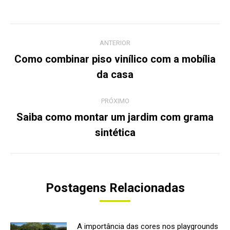
Navegação
ANTERIOR
de
Como combinar piso vinílico com a mobília
Post
da casa
post:
anterior:
PRÓXIMO
Saiba como montar um jardim com grama
Próximo
sintética
post:
Postagens Relacionadas
A importância das cores nos playgrounds