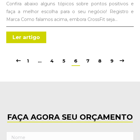
Confira abaixo alguns tópicos sobre pontos positivos e
faça a melhor escolha para o seu negócio! Registro e
Marca Como falamos acima, embora CrossFit seja…
Ler artigo
1
…
4
5
6
7
8
9
FAÇA AGORA SEU ORÇAMENTO