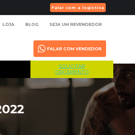
Falar com a logística
LOJA
BLOG
SEJA UM REVENDEDOR
LOJA
BLOG
SEJA UM REVENDEDOR
FALAR COM VENDEDOR
FALAR COM VENDEDOR
SOLICITAR
ORÇAMENTO
2022