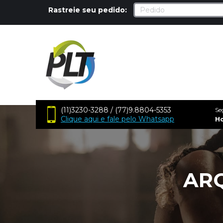
Rastreie seu pedido:
(11)3230-3288 / (77)9.8804-5353
Se
Clique aqui e fale pelo Whatsapp
H
ARQ