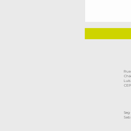
Rua 
Chác
Luís
CEP
Seg 
Sab: