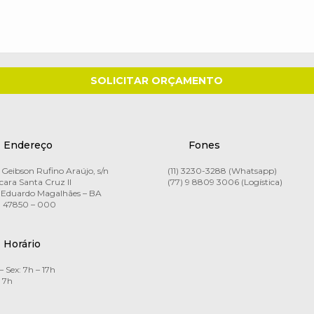
Endereço
Fones
Geibson Rufino Araújo, s/n
(11) 3230-3288 (Whatsapp)
ara Santa Cruz II
(77) 9 8809 3006 (Logística)
 Eduardo Magalhães – BA
 47850 – 000
Horário
– Sex: 7h – 17h
 7h