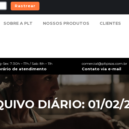
Rastrear
SOBRE A PLT
NOSSOS PRODUTOS
CLIENTES
SOBRE A PLT
NOSSOS PRODUTOS
CLIENTES
g-Sex: 7:30h – 17h / Sab: 8h – 11h
comercial@pltpisos.com.br
orário de atendimento
Contato via e-mail
UIVO DIÁRIO: 01/02/