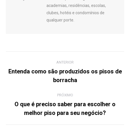
academias, residências, escolas,
clubes, hotéis e condomínios de
qualquer porte.
Navegação
ANTERIOR
de
Entenda como são produzidos os pisos de
Post
borracha
post:
anterior:
PRÓXIMO
O que é preciso saber para escolher o
Próximo
melhor piso para seu negócio?
post: