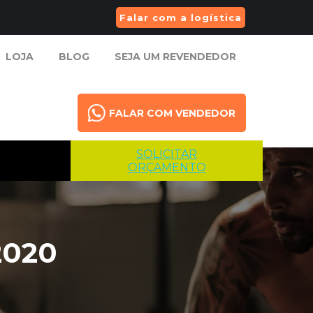
Falar com a logística
LOJA
BLOG
SEJA UM REVENDEDOR
LOJA
BLOG
SEJA UM REVENDEDOR
FALAR COM VENDEDOR
FALAR COM VENDEDOR
SOLICITAR
ORÇAMENTO
2020