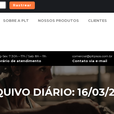
Rastrear
SOBRE A PLT
NOSSOS PRODUTOS
CLIENTES
SOBRE A PLT
NOSSOS PRODUTOS
CLIENTES
g-Sex: 7:30h – 17h / Sab: 8h – 11h
comercial@pltpisos.com.br
orário de atendimento
Contato via e-mail
UIVO DIÁRIO: 16/03/