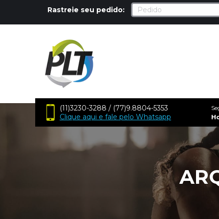
Rastreie seu pedido:
(11)3230-3288 / (77)9.8804-5353
Se
Clique aqui e fale pelo Whatsapp
H
ARQ