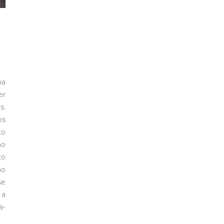
ma
er
s.
os
to
ão
to
mo
se
 a
a-